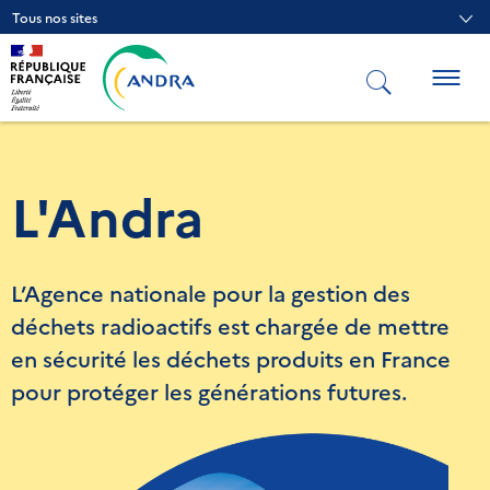
Aller
Tous nos sites
au
contenu
principal
Togg
navig
L'Andra
L’Agence nationale pour la gestion des
déchets radioactifs est chargée de mettre
en sécurité les déchets produits en France
pour protéger les générations futures.