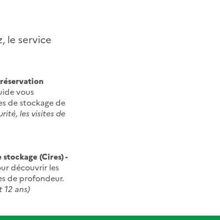
 le service
 réservation
guide vous
ges de stockage de
rité, les visites de
stockage (Cires) -
ur découvrir les
res de profondeur.
t 12 ans)