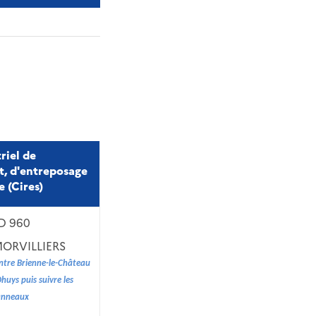
riel de
, d'entreposage
e (Cires)
D 960
MORVILLIERS
ntre Brienne-le-Château
huys puis suivre les
anneaux