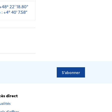
 +48° 22' 18.80"
: +4° 40' 7.58"
S’abonner
ès direct
ualités
els d'offres