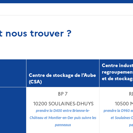
 nous trouver ?
Centre indust
regroupement
Centre de stockage de l’Aube
et de stockag
(CSA)
BP 7
R
10200 SOULAINES-DHUYS
10500 
prendre la D400 entre Brienne-le-
prendre la D960 e
Château et Montier-en-Der puis suivre les
et Soulaines-D
panneaux
p