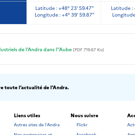
Latitude :
+48° 23' 59.47"
Latitude :
Longitude :
+4° 39' 59.87"
Longitude 
ustriels de l'Andra dans l''Aube
(PDF 719.67 Ko)
 toute l’actualité de l’Andra.
Liens utiles
Nous suivre
Acc
Nous
Autres sites de l'Andra
Flickr
Act
suivre
Nous
Nos partenaires et
Facebook
App