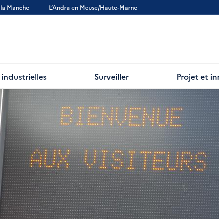
 la Manche
L’Andra en Meuse/Haute-Marne
 industrielles
Surveiller
Projet et i
ture :
Visiter les centres