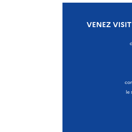
VENEZ VISIT
con
le