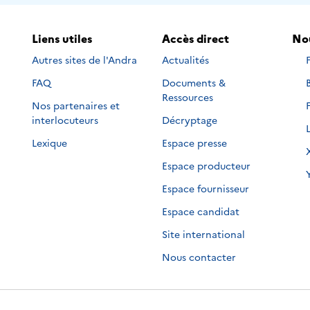
Liens utiles
Accès direct
Nou
Autres sites de l'Andra
Actualités
s
FAQ
Documents &
s
s
Ressources
Nos partenaires et
s
s
interlocuteurs
Décryptage
s
s
Lexique
Espace presse
s
s
Espace producteur
s
s
Espace fournisseur
s
Espace candidat
Site international
Nous contacter