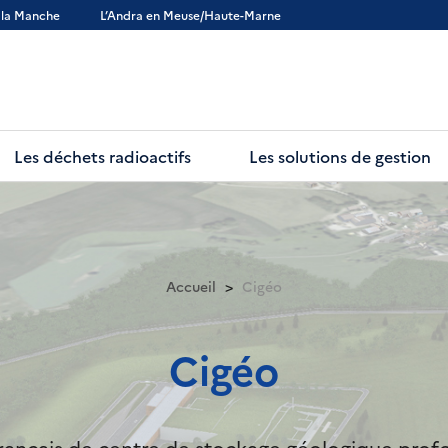
 la Manche
L’Andra en Meuse/Haute-Marne
Les déchets radioactifs
Les solutions de gestion
Accueil
Cigéo
Cigéo
 français de centre de stockage géologique prof