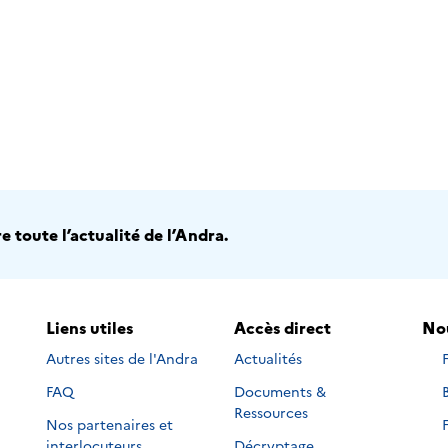
 toute l’actualité de l’Andra.
Liens utiles
Accès direct
Nou
Autres sites de l'Andra
Actualités
s
FAQ
Documents &
s
s
Ressources
Nos partenaires et
s
s
interlocuteurs
Décryptage