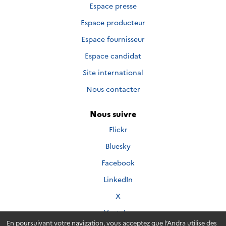
Espace presse
Espace producteur
Espace fournisseur
Espace candidat
Site international
Nous contacter
Nous suivre
Nous
Flickr
suivre
Nous
Bluesky
sur
suivre
Nous
Facebook
sur
suivre
Nous
LinkedIn
sur
suivre
Nous
X
sur
suivre
Nous
Youtube
sur
suivre
En poursuivant votre navigation, vous acceptez que l’Andra utilise des