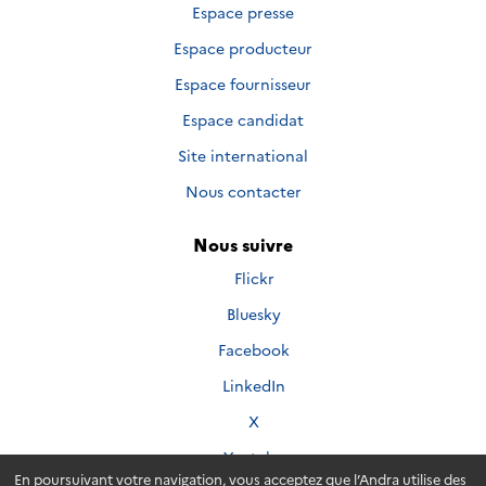
Espace presse
Espace producteur
Espace fournisseur
Espace candidat
Site international
Nous contacter
Nous suivre
Nous
Flickr
suivre
Nous
Bluesky
sur
suivre
Nous
Facebook
sur
suivre
Nous
LinkedIn
sur
suivre
Nous
X
sur
suivre
Nous
Youtube
sur
suivre
En poursuivant votre navigation, vous acceptez que l’Andra utilise des