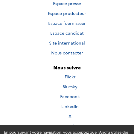
Espace presse
Espace producteur
Espace fournisseur
Espace candidat
Site international
Nous contacter
Nous suivre
Nous
Flickr
suivre
Nous
Bluesky
sur
suivre
Nous
Facebook
sur
suivre
Nous
LinkedIn
sur
suivre
Nous
X
sur
suivre
Nous
Youtube
sur
suivre
En poursuivant votre navigation, vous acceptez que l’Andra utilise des