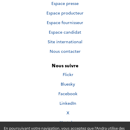
Espace presse
Espace producteur
Espace fournisseur
Espace candidat
Site international
Nous contacter
Nous suivre
Nous
Flickr
suivre
Nous
Bluesky
sur
suivre
Nous
Facebook
sur
suivre
Nous
LinkedIn
sur
suivre
Nous
X
sur
suivre
Nous
Youtube
sur
suivre
En poursuivant votre navigation, vous acceptez que l’Andra utilise des