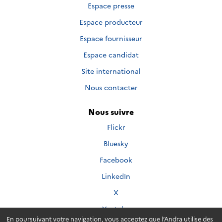
Espace presse
Espace producteur
Espace fournisseur
Espace candidat
Site international
Nous contacter
Nous suivre
Nous
Flickr
suivre
Nous
Bluesky
sur
suivre
Nous
Facebook
sur
suivre
Nous
LinkedIn
sur
suivre
Nous
X
sur
suivre
Nous
Youtube
sur
suivre
En poursuivant votre navigation, vous acceptez que l’Andra utilise des