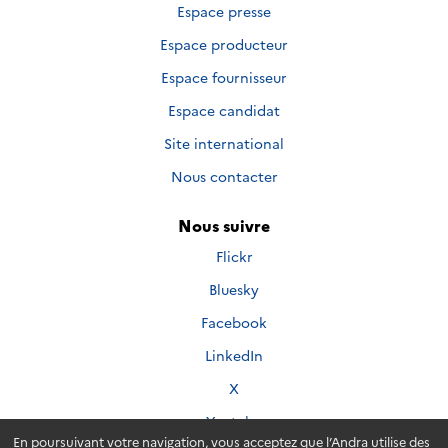
Espace presse
Espace producteur
Espace fournisseur
Espace candidat
Site international
Nous contacter
Nous suivre
Nous
Flickr
suivre
Nous
Bluesky
sur
suivre
Nous
Facebook
sur
suivre
Nous
LinkedIn
sur
suivre
Nous
X
sur
suivre
Nous
Youtube
sur
suivre
En poursuivant votre navigation, vous acceptez que l’Andra utilise des