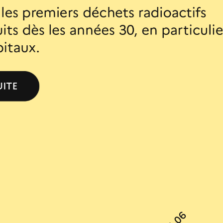
les
premiers
déchets
radioactifs
its
dès
les
années
30,
en
particulie
itaux.
UITE
et
1969,
la
France
prend
part
à
deux
op
sion
en
mer.
Cette
pratique
sera
limit
ntion
de
Londres
en
1972
puis
définit
e
en
1993.