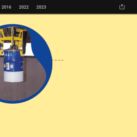
2016
2022
2023
nes
ire
veaux
duction.
chets