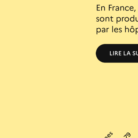
En
France,
sont
produ
par
les
hôp
LIRE
LA
S
En
1967
d’immer
la
Conve
interdit