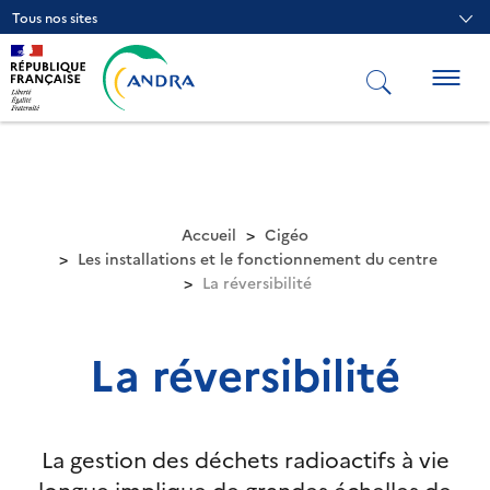
Aller
Tous nos sites
au
contenu
principal
Togg
navig
Accueil
Cigéo
Les installations et le fonctionnement du centre
La réversibilité
La réversibilité
La gestion des déchets radioactifs à vie
longue implique de grandes échelles de