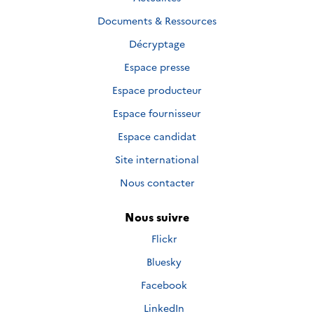
Documents & Ressources
Décryptage
Espace presse
Espace producteur
Espace fournisseur
Espace candidat
Site international
Nous contacter
Nous suivre
Nous
Flickr
suivre
Nous
Bluesky
sur
suivre
Nous
Facebook
sur
suivre
Nous
LinkedIn
sur