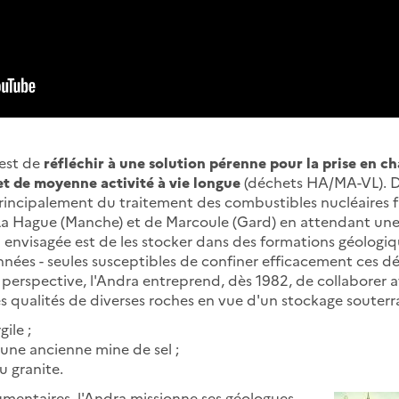
est de
réfléchir à une solution pérenne pour la prise en ch
et de moyenne activité à vie longue
(déchets HA/MA-VL). De
principalement du traitement des combustibles nucléaires f
 La Hague (Manche) et de Marcoule (Gard) en attendant une
on envisagée est de les stocker dans des formations géologi
années - seules susceptibles de confiner efficacement ces d
 perspective, l'Andra entreprend, dès 1982, de collaborer 
s qualités de diverses roches en vue d'un stockage souterra
ile ;
une ancienne mine de sel ;
u granite.
mentaires, l'Andra missionne ses géologues