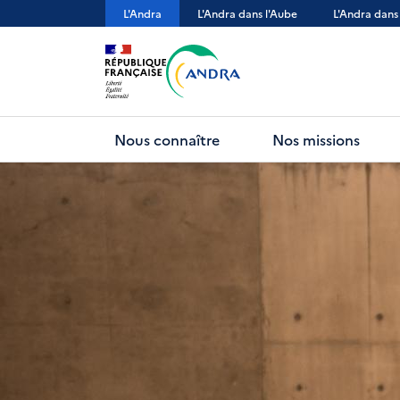
Aller
L'Andra
L'Andra dans l'Aube
L'Andra dans
au
contenu
principal
Nous connaître
Nos missions
Processus de recrutement
En l
Préc.