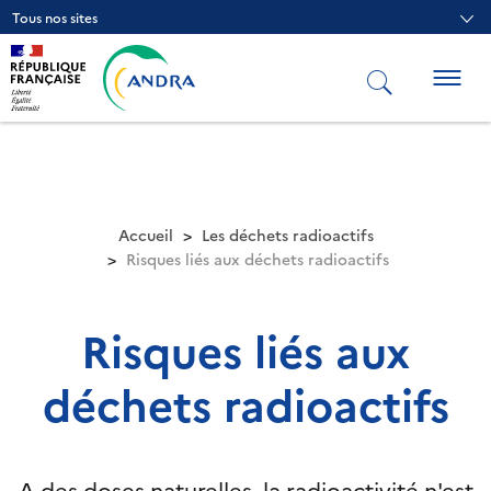
Aller
Tous nos sites
au
contenu
principal
Togg
navig
Accueil
Les déchets radioactifs
Risques liés aux déchets radioactifs
Risques liés aux
déchets radioactifs
A des doses naturelles, la radioactivité n'est