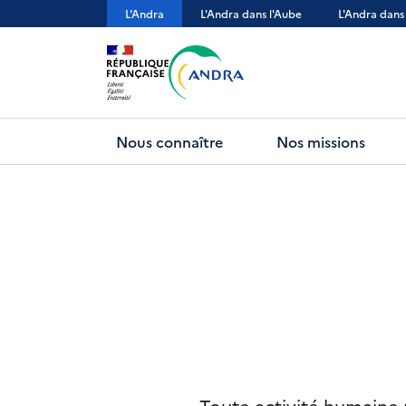
Aller
L'Andra
L'Andra dans l'Aube
L'Andra dans
au
contenu
principal
Nous connaître
Nos missions
Toute activité humaine p