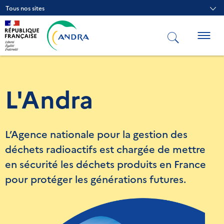
Aller
Tous nos sites
au
contenu
principal
Togg
navig
L'Andra
L’Agence nationale pour la gestion des
déchets radioactifs est chargée de mettre
en sécurité les déchets produits en France
pour protéger les générations futures.