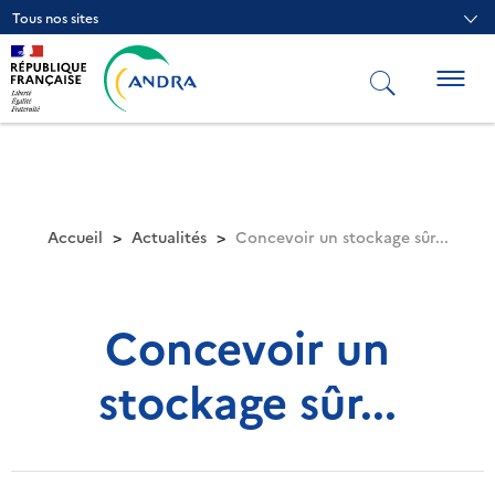
Aller
Tous nos sites
au
contenu
principal
Togg
navig
Accueil
Actualités
Concevoir un stockage sûr...
Concevoir un
stockage sûr...