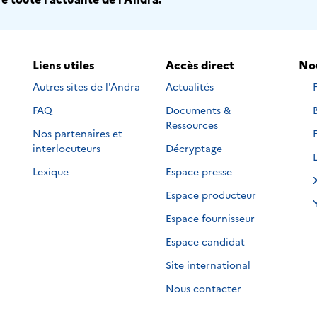
Liens utiles
Accès direct
Nou
Autres sites de l'Andra
Actualités
s
FAQ
Documents &
s
s
Ressources
Nos partenaires et
s
s
interlocuteurs
Décryptage
s
s
Lexique
Espace presse
s
s
Espace producteur
s
s
Espace fournisseur
s
Espace candidat
Site international
Nous contacter