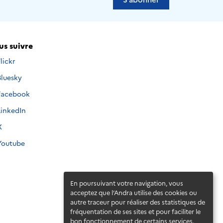
s suivre
Nous
Flickr
uivre
Nous
Bluesky
ur
uivre
Nous
Facebook
ur
uivre
Nous
LinkedIn
ur
uivre
Nous
X
ur
uivre
Nous
Youtube
ur
uivre
ur
En poursuivant votre navigation, vous
acceptez que l’Andra utilise des cookies ou
autre traceur pour réaliser des statistiques de
fréquentation de ses sites et pour faciliter le
bon fonctionnement de certains services.