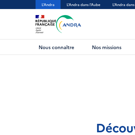
Aller
L'Andra
L'Andra dans l'Aube
L'Andra dans
au
contenu
principal
Nous connaître
Nos missions
Découv