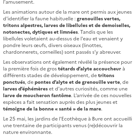
l'amusement.
Les animations autour de la mare ont permis aux jeunes
d'identifier la faune habituelle :
grenouilles vertes,
tritons alpestres, larves de libellules et de demoiselles,
notonectes, dytiques et limnées
. Tandis que les
libellules voletaient au-dessus de l'eau et venaient y
pondre leurs œufs, divers oiseaux (linottes,
chardonnerets, corneilles) sont passés s’y abreuver.
Les observations ont également révélé la présence pour
la première fois de gros
tétards d’alyte accoucheur
à
différents stades de développement, de
tritons
ponctués
, de
pontes d’alyte et de grenouille verte
, de
larves d’éphémères
et d'autres curiosités, comme une
larve de moucheron fantôme
. L’arrivée de ces nouvelles
espèces a fait sensation auprès des plus jeunes et
témoigne de la bonne « santé » de la mare
.
Le 25 mai, les jardins de l'Ecothèque à Bure ont accueilli
une trentaine de participants venus (re)découvrir la
nature environnante.