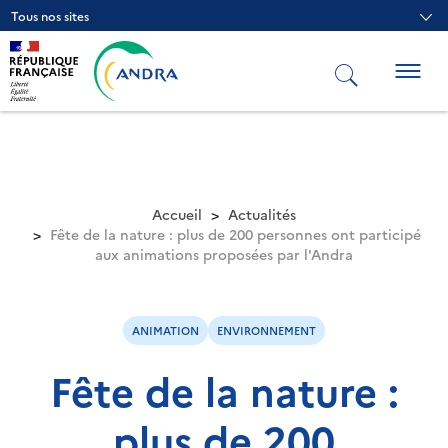
Aller
Tous nos sites
au
contenu
principal
Togg
navig
Accueil
Actualités
Fête de la nature : plus de 200 personnes ont participé
aux animations proposées par l'Andra
ANIMATION
ENVIRONNEMENT
Fête de la nature :
plus de 200