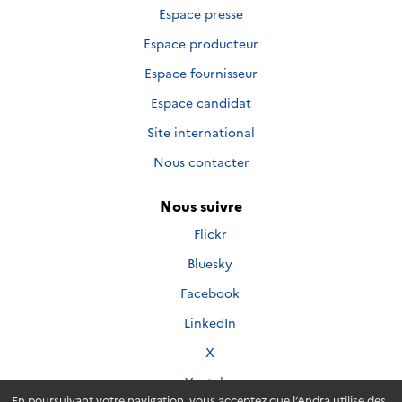
Espace presse
Espace producteur
Espace fournisseur
Espace candidat
Site international
Nous contacter
Nous suivre
Nous
Flickr
suivre
Nous
Bluesky
sur
suivre
Nous
Facebook
sur
suivre
Nous
LinkedIn
sur
suivre
Nous
X
sur
suivre
Nous
Youtube
sur
suivre
En poursuivant votre navigation, vous acceptez que l’Andra utilise des