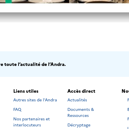
 toute l’actualité de l’Andra.
Liens utiles
Accès direct
Nou
Autres sites de l'Andra
Actualités
s
FAQ
Documents &
s
s
Ressources
Nos partenaires et
s
s
interlocuteurs
Décryptage