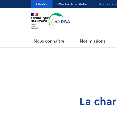
Aller
L'Andra
L'Andra dans l'Aube
L'Andra dans
au
contenu
principal
Nous connaître
Nos missions
La char