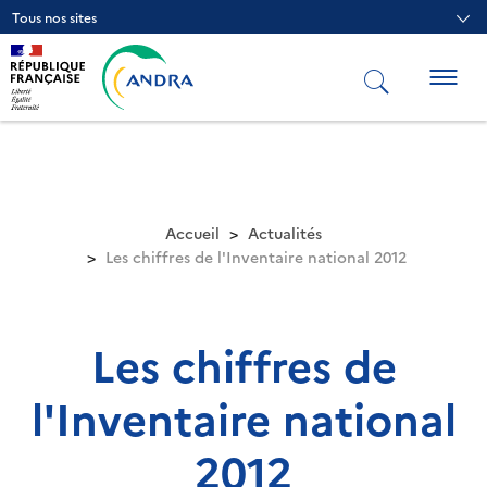
Aller
Tous nos sites
au
contenu
principal
Togg
navig
Accueil
Actualités
Les chiffres de l'Inventaire national 2012
Les chiffres de
l'Inventaire national
2012