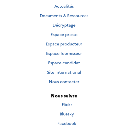
Actualités
Documents & Ressources
Décryptage
Espace presse
Espace producteur
Espace fournisseur
Espace candidat
Site international
Nous contacter
Nous suivre
Nous
Flickr
suivre
Nous
Bluesky
sur
suivre
Nous
Facebook
sur