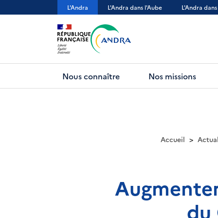
Aller
L'Andra
L'Andra dans l'Aube
L'Andra dans
au
contenu
principal
Nous connaître
Nos missions
Accueil
Actual
Augmenter 
du 