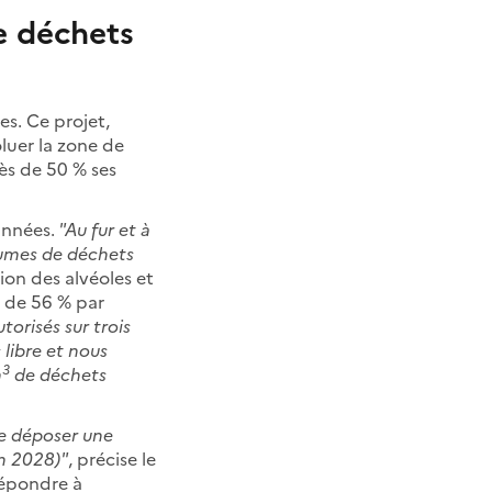
e déchets
es. Ce projet,
luer la zone de
ès de 50 % ses
années.
"Au fur et à
lumes de déchets
tion des alvéoles et
e de 56 % par
orisés sur trois
 libre et nous
3
m
de déchets
e déposer une
en 2028)"
, précise le
répondre à