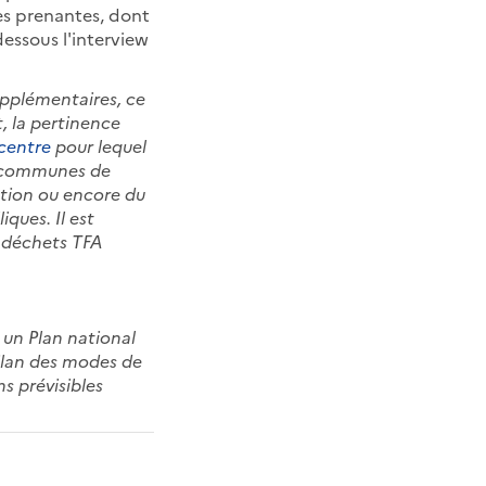
es prenantes, dont
dessous l'interview
upplémentaires, ce
t, la pertinence
centre
pour lequel
e communes de
ction ou encore du
iques. Il est
s déchets TFA
 un Plan national
bilan des modes de
ns prévisibles