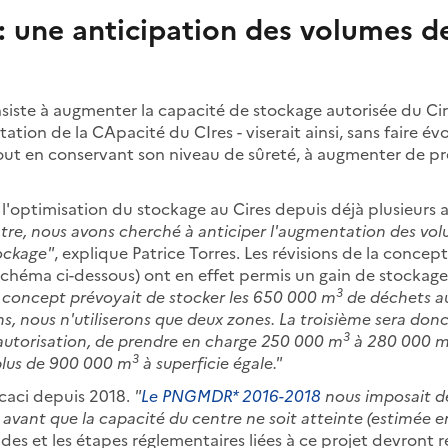
 : une anticipation des volumes d
siste à augmenter la capacité de stockage autorisée du Cir
on de la CApacité du CIres - viserait ainsi, sans faire évo
tout en conservant son niveau de sûreté, à augmenter de pr
 l'optimisation du stockage au Cires depuis déjà plusieurs 
ntre, nous avons cherché à anticiper l'augmentation des vo
tockage"
, explique Patrice Torres. Les révisions de la concep
schéma ci-dessous) ont en effet permis un gain de stockag
3
 concept prévoyait de stocker les 650 000 m
de déchets aut
s, nous n'utiliserons que deux zones. La troisième sera donc
3
l'autorisation, de prendre en charge 250 000 m
à 280 000 
3
 plus de 900 000 m
à superficie égale."
 Acaci depuis 2018.
"
Le PNGMDR* 2016-2018
nous imposait d
avant que la capacité du centre ne soit atteinte (estimée 
udes et les étapes réglementaires liées à ce projet devront 