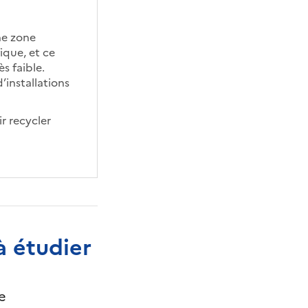
ne zone
ique, et ce
s faible.
’installations
ir recycler
à étudier
e