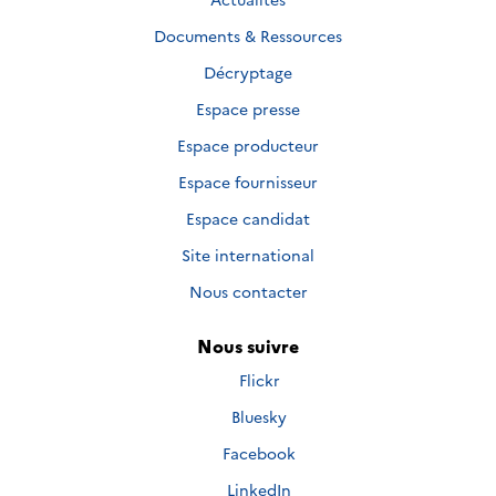
Documents & Ressources
Décryptage
Espace presse
Espace producteur
Espace fournisseur
Espace candidat
Site international
Nous contacter
Nous suivre
Nous
Flickr
suivre
Nous
Bluesky
sur
suivre
Nous
Facebook
sur
suivre
Nous
LinkedIn