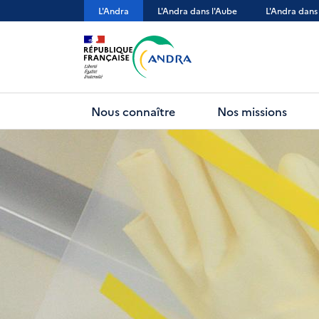
Aller
L'Andra
L'Andra dans l'Aube
L'Andra dans
au
contenu
principal
Nous connaître
Nos missions
Prise en charge des paratonner
Préc.