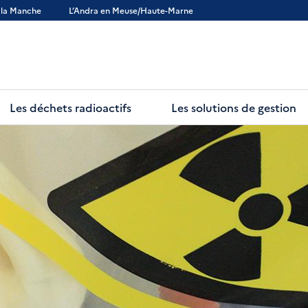
 la Manche
L’Andra en Meuse/Haute-Marne
Les déchets radioactifs
Les solutions de gestion
res et des détecteurs de fumée
En lecture :
Prise en charge