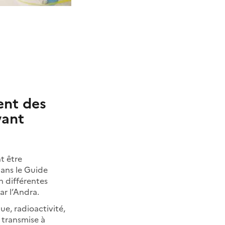
ent des
vant
nt être
dans le Guide
n différentes
ar l’Andra.
e, radioactivité,
 transmise à