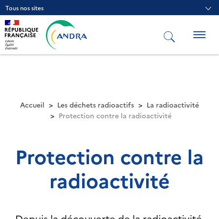
Aller
Tous nos sites
au
contenu
principal
Togg
navig
Accueil
Les déchets radioactifs
La radioactivité
Protection contre la radioactivité
Protection contre la
radioactivité
Depuis la découverte de la radioactivité,