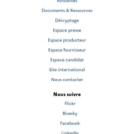
Actualités
Documents & Ressources
Décryptage
Espace presse
Espace producteur
Espace fournisseur
Espace candidat
Site international
Nous contacter
Nous suivre
Nous
Flickr
suivre
Nous
Bluesky
sur
suivre
Nous
Facebook
sur
suivre
Nous
LinkedIn