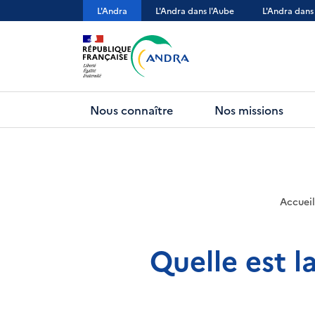
Aller
L'Andra
L'Andra dans l'Aube
L'Andra dans
au
contenu
principal
Nous connaître
Nos missions
Accueil
Quelle est l