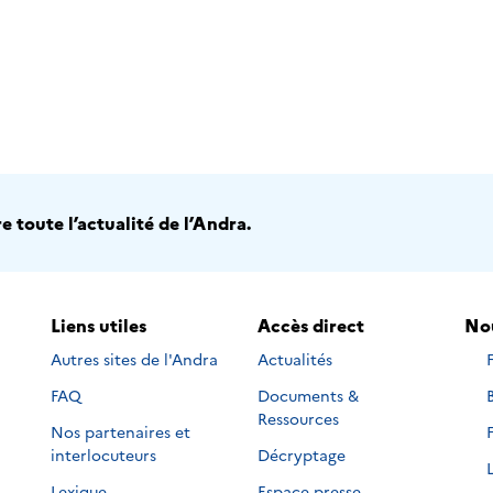
 toute l’actualité de l’Andra.
Liens utiles
Accès direct
Nou
Autres sites de l'Andra
Actualités
s
FAQ
Documents &
s
s
Ressources
Nos partenaires et
s
s
interlocuteurs
Décryptage
s
s
Lexique
Espace presse