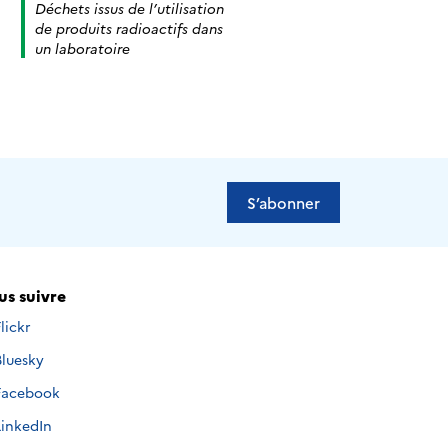
Déchets issus de l’utilisation
de produits radioactifs dans
un laboratoire
S’abonner
s suivre
Nous
Flickr
uivre
Nous
Bluesky
ur
uivre
Nous
Facebook
ur
uivre
Nous
LinkedIn
ur
uivre