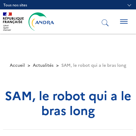
Aller
Tous nos sites
au
contenu
principal
Togg
navig
Accueil
Actualités
SAM, le robot qui a le bras long
SAM, le robot qui a le
bras long