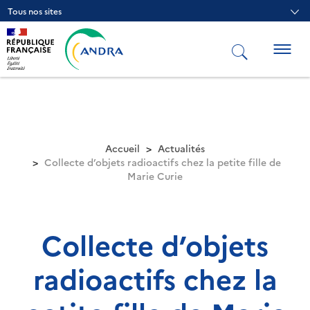
Aller
Tous nos sites
au
contenu
principal
Togg
navig
Accueil
Actualités
Collecte d’objets radioactifs chez la petite fille de
Marie Curie
Collecte d’objets
radioactifs chez la