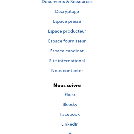
Documents & Ressources
Décryptage
Espace presse
Espace producteur
Espace fournisseur
Espace candidat
Site international
Nous contacter
Nous suivre
Nous
Flickr
suivre
Nous
Bluesky
sur
suivre
Nous
Facebook
sur
suivre
Nous
LinkedIn
sur
suivre
Nous
X