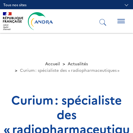
Aller
Tous nos sites
au
contenu
principal
Togg
navig
Accueil
Actualités
Curium : spécialiste des « radiopharmaceutiques »
Curium : spécialiste
des
« radiopharmaceutiqu