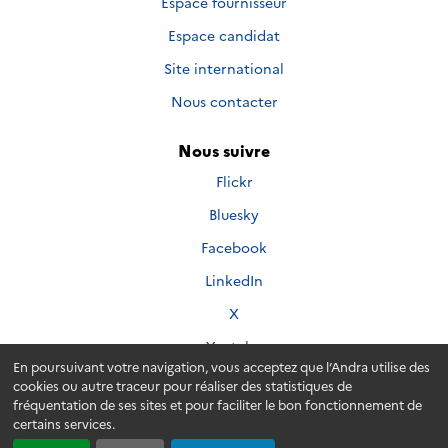
Espace fournisseur
Espace candidat
Site international
Nous contacter
Nous suivre
Nous
Flickr
suivre
Nous
Bluesky
sur
suivre
Nous
Facebook
sur
suivre
Nous
LinkedIn
sur
suivre
Nous
X
sur
suivre
Nous
Youtube
sur
suivre
En poursuivant votre navigation, vous acceptez que l’Andra utilise des
cookies ou autre traceur pour réaliser des statistiques de
sur
fréquentation de ses sites et pour faciliter le bon fonctionnement de
certains services.
Plan du site
Accessibilité
Crédits
Mentions légales