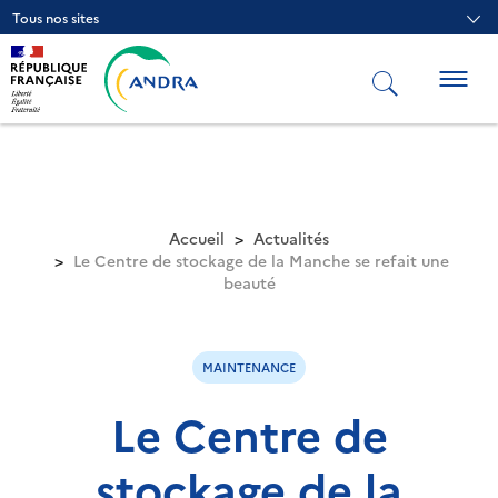
Aller
Tous nos sites
au
contenu
principal
Togg
navig
Accueil
Actualités
Le Centre de stockage de la Manche se refait une
beauté
MAINTENANCE
Le Centre de
stockage de la