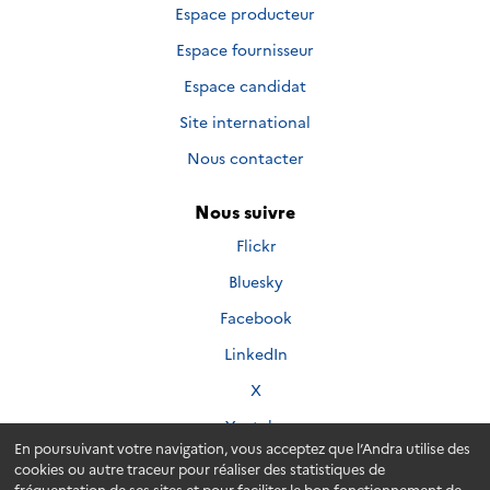
Espace producteur
Espace fournisseur
Espace candidat
Site international
Nous contacter
Nous suivre
Nous
Flickr
suivre
Nous
Bluesky
sur
suivre
Nous
Facebook
sur
suivre
Nous
LinkedIn
sur
suivre
Nous
X
sur
suivre
Nous
Youtube
sur
suivre
En poursuivant votre navigation, vous acceptez que l’Andra utilise des
cookies ou autre traceur pour réaliser des statistiques de
sur
fréquentation de ses sites et pour faciliter le bon fonctionnement de