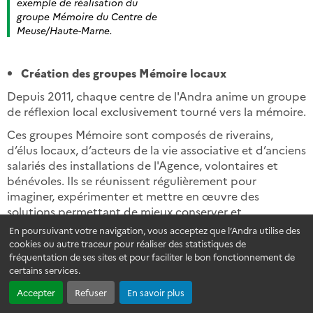
exemple de réalisation du
groupe Mémoire du Centre de
Meuse/Haute-Marne.
Création des groupes Mémoire locaux
Depuis 2011, chaque centre de l'Andra anime un groupe
de réflexion local exclusivement tourné vers la mémoire.
Ces groupes Mémoire sont composés de riverains,
d’élus locaux, d’acteurs de la vie associative et d’anciens
salariés des installations de l'Agence, volontaires et
bénévoles. Ils se réunissent régulièrement pour
imaginer, expérimenter et mettre en œuvre des
solutions permettant de mieux conserver et
transmettre la mémoire des centres de stockage :
En poursuivant votre navigation, vous acceptez que l’Andra utilise des
collecte d’articles de presse, conservation d’objets en
cookies ou autre traceur pour réaliser des statistiques de
lien avec le centre, recueil de témoignages d’anciens
fréquentation de ses sites et pour faciliter le bon fonctionnement de
certains services.
salariés et d’acteurs locaux, installation d’œuvres d’art,
dispositifs ludiques, etc.
Accepter
Refuser
En savoir plus
«
Il ne s’agit pas de dire quoi penser, mais de transmettre