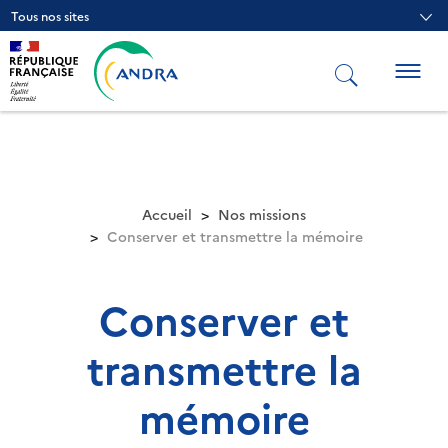
Aller
Tous nos sites
au
contenu
principal
Togg
navig
Accueil
Nos missions
Conserver et transmettre la mémoire
Conserver et
transmettre la
mémoire