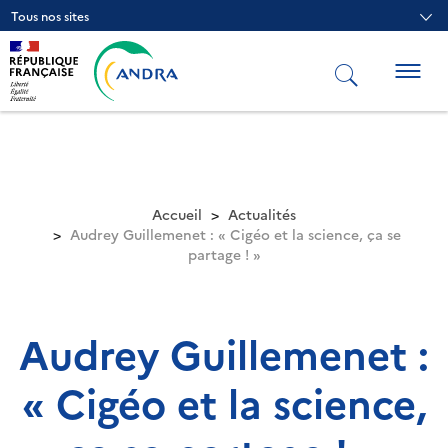
Aller
Tous nos sites
au
contenu
principal
Togg
navig
Accueil
Actualités
Audrey Guillemenet : « Cigéo et la science, ça se
partage ! »
Audrey Guillemenet :
« Cigéo et la science,